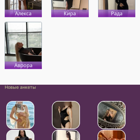
Алекса
Кира
Рада
Аврора
Новые анкеты