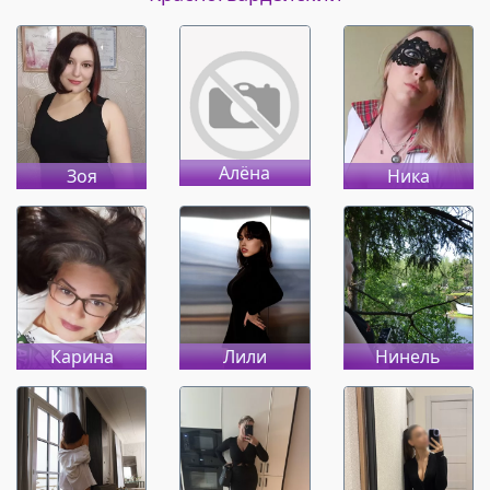
Алёна
Зоя
Ника
Карина
Лили
Нинель