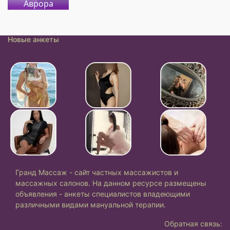
Аврора
Новые анкеты
Гранд Массаж - сайт частных массажистов и
массажных салонов. На данном ресурсе размещены
объявления - анкеты специалистов владеющими
различными видами мануальной терапии.
Обратная связь: