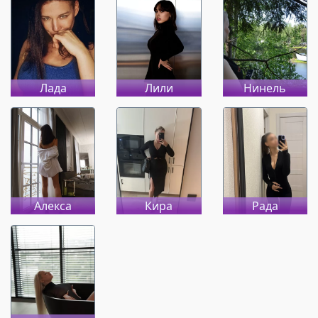
Лада
Лили
Нинель
Алекса
Кира
Рада