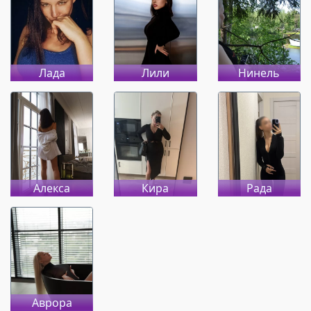
Лада
Лили
Нинель
Алекса
Кира
Рада
Аврора