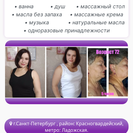
• ванна
• душ
• массажный стол
• масла без запаха
• массажные крема
• музыка
• натуральные масла
• одноразовые принадлежности
г.Санкт-Петербург
, район:
Красногвардейский,
метро:
Ладожская.