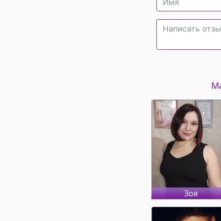
Ма
Зоя