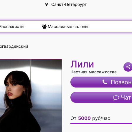
Санкт-Петербург
ассажисты
Массажные салоны
огвардейский
Лили
Частная массажистка
Позвон
Чат
От
5000
руб/час