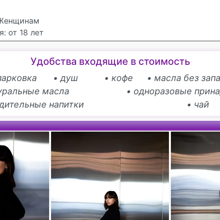
Женщинам
: от 18 лет
Удобства входящие в стоимость
парковка
• душ
• кофе
• масла без зап
туральные масла
• одноразовые прин
адительные напитки
• чай