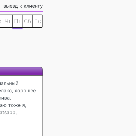
выезд к клиенту
р
Чт
Пт
Сб
Вс
нальный
елакс, хорошее
лива.
аю тоже я,
atsapp,