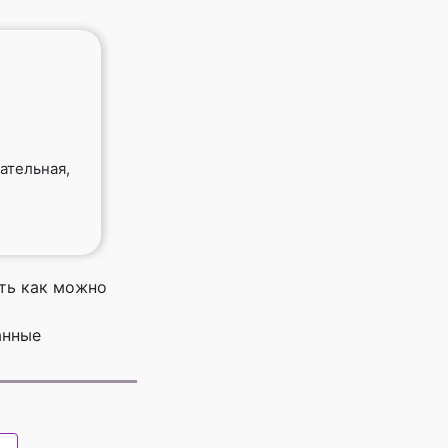
мательная,
ть как можно
анные