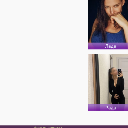
Лада
Рада
Новые анкеты