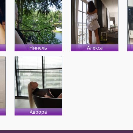
Нинель
Алекса
Аврора