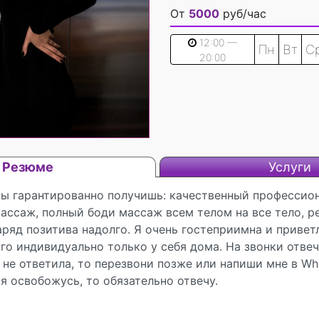
От
5000
руб/час
12:00 —
Пн
Вт
С
20:00
Резюме
Услуги
ты гарантированно получишь: качественный профессио
ассаж, полный боди массаж всем телом на все тело, р
аряд позитива надолго. Я очень гостеприимна и привет
о индивидуально только у себя дома. На звонки отвеч
я не ответила, то перезвони позже или напиши мне в Wh
 я освобожусь, то обязательно отвечу.