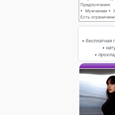
Предпочтения:
• Мужчинам
• 
Есть ограничения
• бесплатная 
• на
• прохл