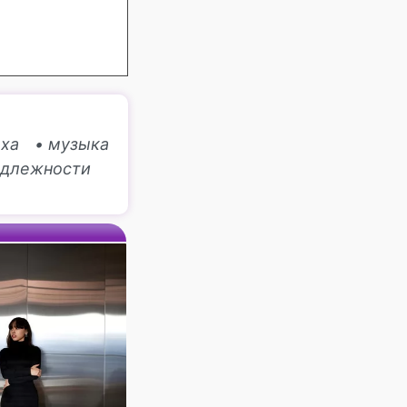
аха
• музыка
адлежности