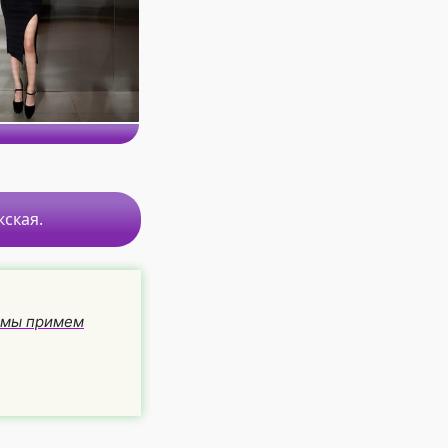
ская.
и мы примем