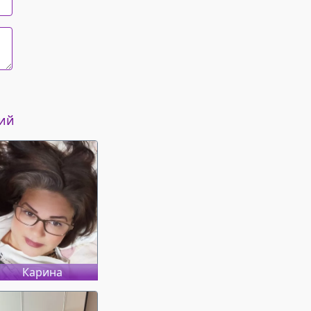
кий
Карина