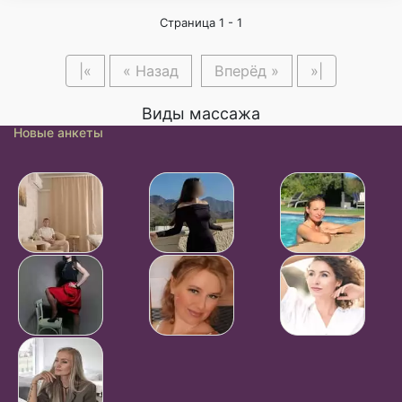
Страница 1 - 1
|«
« Назад
Вперёд »
»|
Виды массажа
Новые анкеты