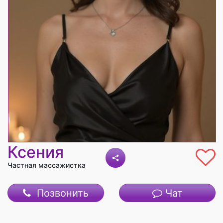
Ксения
Частная массажистка
Позвонить
Чат