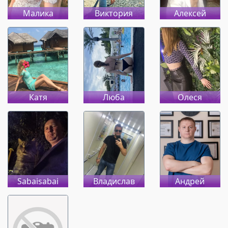
Малика
Виктория
Алексей
Катя
Люба
Олеся
Sabaisabai
Владислав
Андрей