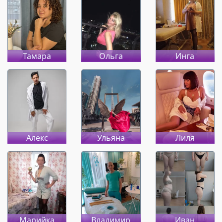
Тамара
Ольга
Инга
Алекс
Ульяна
Лиля
Марийка
Владимир
Иван