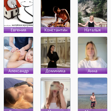
Евгения
Константин
Наталья
Александр
Доминика
Анна