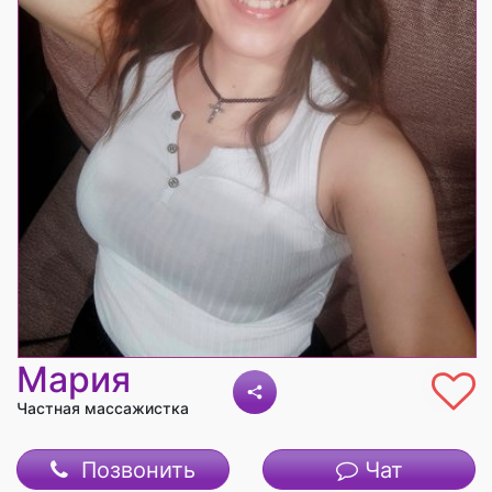
Мария
Частная массажистка
Позвонить
Чат