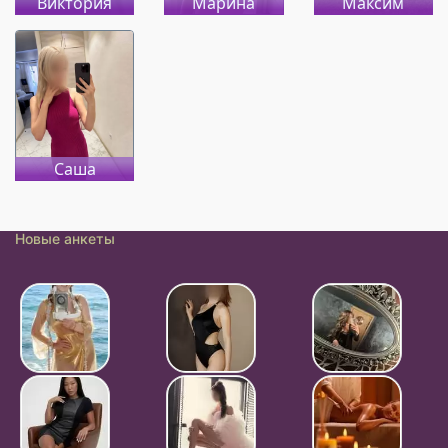
Виктория
Марина
Максим
Саша
Новые анкеты