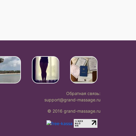
Обратная связь:
support@grand-massage.ru
© 2016 grand-massage.ru