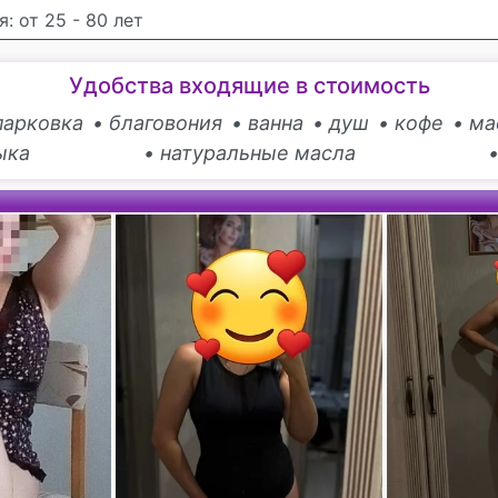
: от 25 - 80 лет
Удобства входящие в стоимость
парковка
• благовония
• ванна
• душ
• кофе
• ма
ыка
• натуральные масла