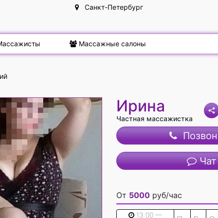
Санкт-Петербург
ассажисты
Массажные салоны
ий
Ирина
Частная массажистка
Позвон
Чат
От
5000
руб/час
13:00 —