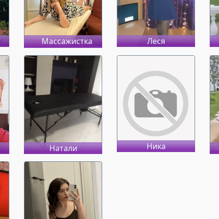
Массажистка
Леся
Индивидуально
Ника
Натали