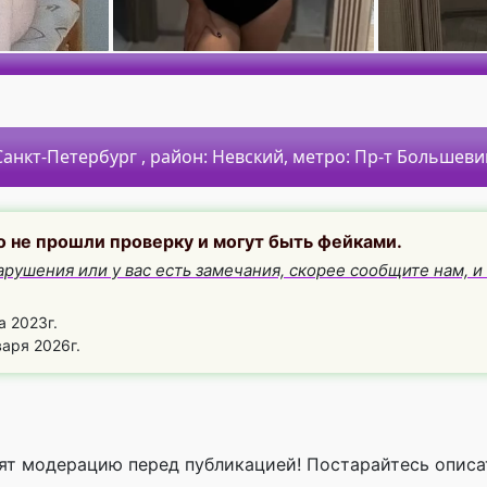
Санкт-Петербург
, район:
Невский,
метро:
Пр-т Большеви
о не прошли проверку и могут быть фейками.
арушения или у вас есть замечания, скорее сообщите нам, 
а 2023г.
аря 2026г.
ят модерацию перед публикацией! Постарайтесь описа