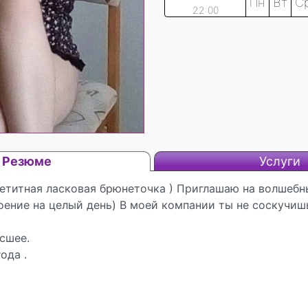
Пн
Вт
С
22:00
Резюме
Услуги
етитная ласковая брюнеточка ) Приглашаю на волшебн
ение на целый день) В моей компании ты не соскучишь
сшее.
ода .