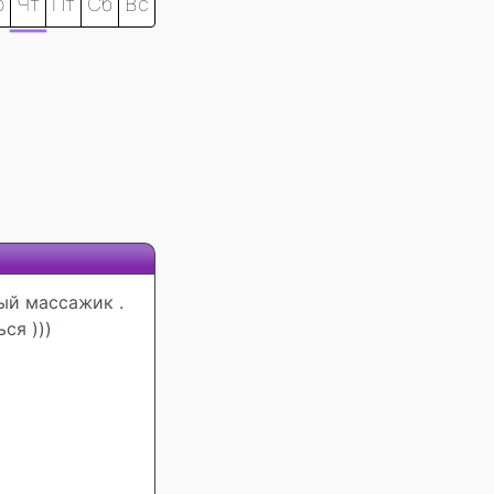
р
Чт
Пт
Сб
Вс
ый массажик .
ся )))