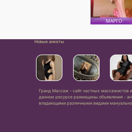
МАРГО
Новые анкеты
Гранд Массаж - сайт частных массажистов 
данном ресурсе размещены объявления - ан
владеющими различными видами мануальной