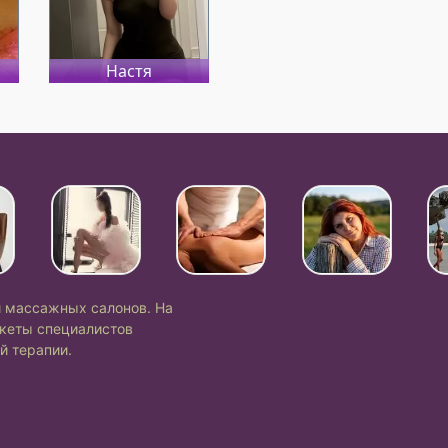
Настя
и массажных салонов. На
кеты специалистов
 терапии.