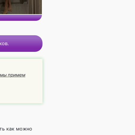
ков.
и мы примем
ть как можно