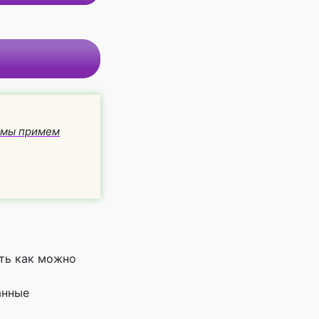
и мы примем
ть как можно
анные