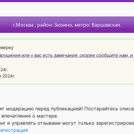
г.Москва
, район:
Зюзино,
метро:
Варшавская.
оверку
арушения или у вас есть замечания, скорее сообщите нам, 
24г.
 2024г.
ят модерацию перед публикацией! Постарайтесь описа
 впечатление о мастере.
инг и управлять отзывами могут только зарегистриров
Регистрация