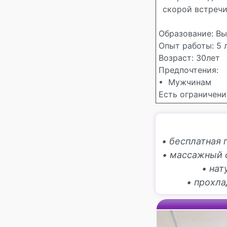
скорой встречи)
Образование: Вы
Опыт работы: 5 л
Возраст: 30лет
Предпочтения:
• Мужчинам
Есть ограничения
• бесплатная 
• массажный 
• на
• прохл