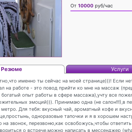
От
10000
руб/час
Резюме
Услуги
тно,что именно ты сейчас на моей странице)))! Если не
ал на работе - это повод прийти ко мне на массаж (пр
я богатый опыт работы в сфере массажа),учту все пож
ожительных эмоций))). Принимаю одна (не салон!!!),в п
 метро. Для тебя: вкусный чай, ароматный кофе и вкус
це,простынь, одноразовые тапочки и я в хорошем наст
ю на звонок, перезвоню,как освобожусь,чтобы ответить
вориться о встрече,можно написать в мессенджер (what