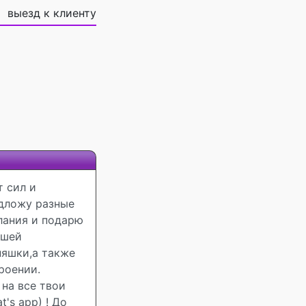
выезд к клиенту
т сил и
едложу разные
елания и подарю
ешей
няшки,а также
роении.
 на все твои
's app) ! До