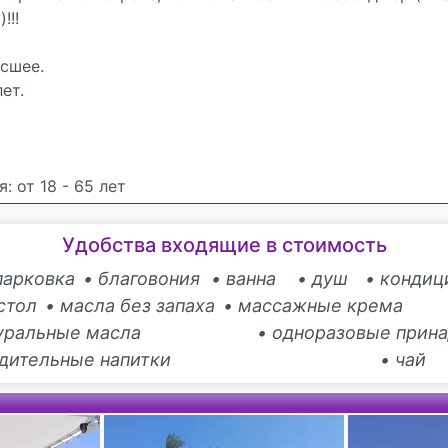
!!!
сшее.
ет.
: от 18 - 65 лет
Удобства входящие в стоимость
парковка
• благовония
• ванна
• душ
• кондиц
стол
• масла без запаха
• массажные крема
туральные масла
• одноразовые прин
адительные напитки
• чай