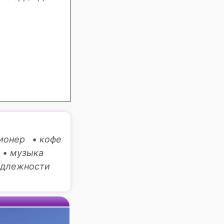
ионер
• кофе
• музыка
адлежности